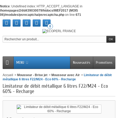
Notice
: Undefined index: HTTP_ACCEPT_LANGUAGE in
/homepages/24/d439030079/htdocs/WEF2017 (MOIS
06)/modules/psrecaptcha/psrecaptcha.php
on line
671
0
MENU
Nouveautés
Promotions
Accueil
>
Mousseur - Brise jet
>
Mousseur avec Air
>
Limitateur de débit
métallique 6 litres F22/M24 - Eco 60% - Recharge
Limitateur de débit métallique 6 litres F22/M24 - Eco
60% - Recharge