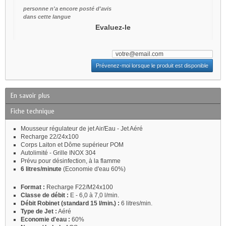
personne n'a encore posté d'avis
dans cette langue
Evaluez-le
Prévenez-moi lorsque le produit est disponible
En savoir plus
Fiche technique
Mousseur régulateur de jet Air/Eau - Jet Aéré
Recharge 22/24x100
Corps Laiton et Dôme supérieur POM
Autolimité - Grille INOX 304
Prévu pour désinfection, à la flamme
6 litres/minute
(Economie d'eau 60%)
Format :
Recharge F22/M24x100
Classe de débit :
E - 6,0 à 7,0 l/min.
Débit Robinet (standard 15 l/min.) :
6 litres/min.
Type de Jet :
Aéré
Economie d'eau :
60%