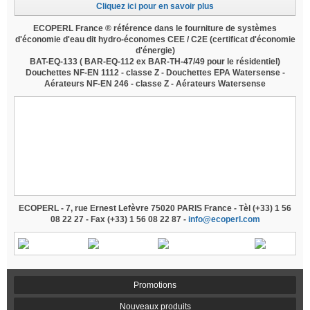
Cliquez ici pour en savoir plus
ECOPERL France ® référence dans le fourniture de systèmes
d'économie d'eau dit hydro-économes CEE / C2E
(certificat d'économie
d'énergie)
BAT-EQ-133
(
BAR-EQ-112
ex BAR-TH-47/49 pour le résidentiel)
Douchettes NF-EN 1112 - classe Z - Douchettes EPA Watersense -
Aérateurs NF-EN 246 - classe Z - Aérateurs Watersense
douche economie d'eau, douchette economie d'eau,
mousseur economie d'eau, aerateur economie d'eau,
brise-jet economie d'eau, wwf, 60 millons de
consommateurs, revendu à bricorama, revendu à leroy-
merlin, revendu à castorama, revendu à monsieur
bricolage,
grohe, revendu sur amazon, douchette
venturi
ECOPERL - 7, rue Ernest Lefèvre 75020 PARIS France - Tèl (+33) 1 56
08 22 27 - Fax (+33) 1 56 08 22 87 -
info@ecoperl.com
Promotions
Nouveaux produits