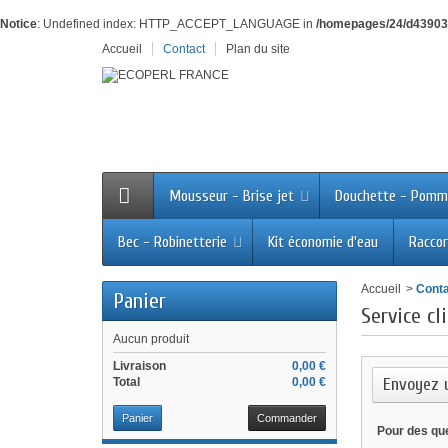
Notice
: Undefined index: HTTP_ACCEPT_LANGUAGE in
/homepages/24/d43903
Accueil
Contact
Plan du site
Mousseur - Brise jet
Douchette - Pomm
Bec - Robinetterie
Kit économie d'eau
Raccor
Accueil
>
Cont
Panier
Service cl
Aucun produit
Livraison
0,00 €
Envoyez 
Total
0,00 €
Panier
Commander
Pour des qu