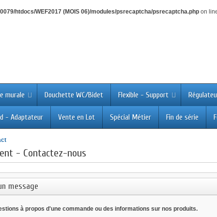
0079/htdocs/WEF2017 (MOIS 06)/modules/psrecaptcha/psrecaptcha.php
on lin
e murale
Douchette WC/Bidet
Flexible - Support
Régulateu
d - Adaptateur
Vente en Lot
Spécial Métier
Fin de série
F
act
ient - Contactez-nous
un message
estions à propos d'une commande ou des informations sur nos produits.