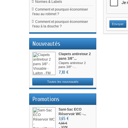
Normes & Labels
Comment et pourquoi économiser
l'eau au robinet ?
Comment et pourquoi économiser
l'eau à la douche ?
Nouveautés
Clapets antiretour 2
pans 3/8''...
Clapets antiretour 2
pans 3/8'' -...
7,10 €
Toutes les nouveautés
Promotions
Sani-Sac ECO
Réservoir WC -...
3,65 €
4,56 €
-20%