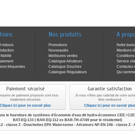
tions
Nos produits
A prop
t retours
Promotions
Notre bure
isfaction
Nouveautés
Mentions l
idélité
Meilleures ventes
Conditions
aiement
Catalogue Aérateurs
Service cli
ions fréquentes
Catalogue Douches
Contactez
Catalogue Régulateurs
Qui somme
Paiement sécurisé
Garantie satisfaction
moyens de paiement proposés sont tous
Si vous n'êtes pas satisfait de votre ach
totalement sécurisés
êtes remboursé
Cliquez ici pour en savoir plus
Cliquez ici pour en savoir plu
s le fourniture de systèmes d'économie d'eau dit hydro-économes CEE / C2
BAT-EQ-133
(
BAR-EQ-112
ex BAR-TH-47/49 pour le résidentiel)
2 - classe Z - Douchettes EPA Watersense - Aérateurs NF-EN 246 - classe Z -