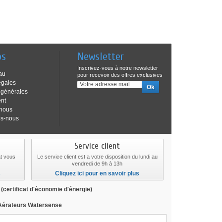
os
Newsletter
Inscrivez-vous à notre newsletter
au
pour recevoir des offres exclusives
égales
 générales
ent
-nous
s-nous
Service client
at vous
Le service client est a votre disposition du lundi au
vendredi de 9h à 13h
s
Cliquez ici pour en savoir plus
E
(certificat d'économie d'énergie)
 Aérateurs Watersense