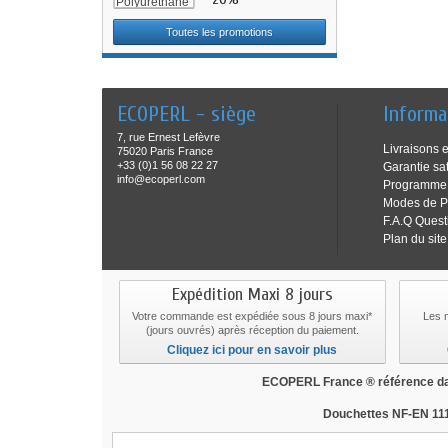
Toutes les promotions
ECOPERL - siège
Informa
7, rue Ernest Lefèvre
Livraisons e
75020 Paris France
+33 (0)1 56 08 22 27
Garantie sat
info@ecoperl.com
Programme f
Modes de P
F.A.Q Quest
Plan du site
Expédition Maxi 8 jours
Votre commande est expédiée sous 8 jours maxi*
Les 
(jours ouvrés) après réception du paiement.
Cliquez ici pour en savoir plus
ECOPERL France ® référence dan
Douchettes NF-EN 111