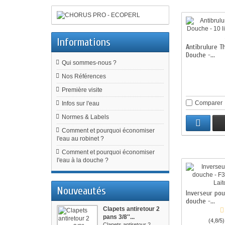
Informations
Antibrulure T
Douche -...
Qui sommes-nous ?
Nos Références
Première visite
Comparer
Infos sur l'eau
Normes & Labels
Comment et pourquoi économiser
l'eau au robinet ?
Comment et pourquoi économiser
l'eau à la douche ?
Nouveautés
Inverseur pou
douche -...
Clapets antiretour 2
pans 3/8''...
(4,8/5)
Clapets antiretour 2