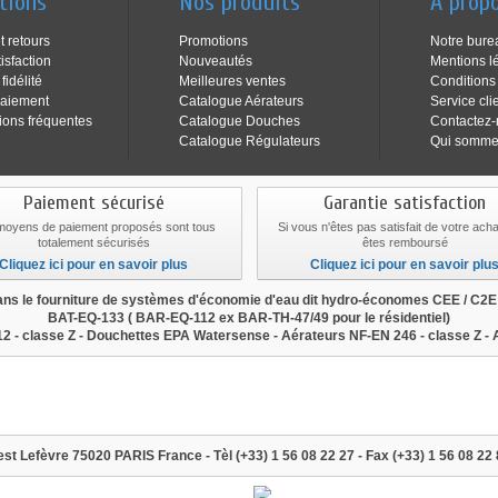
tions
Nos produits
A prop
t retours
Promotions
Notre bure
isfaction
Nouveautés
Mentions l
idélité
Meilleures ventes
Conditions
aiement
Catalogue Aérateurs
Service cli
ions fréquentes
Catalogue Douches
Contactez
Catalogue Régulateurs
Qui somme
Paiement sécurisé
Garantie satisfaction
moyens de paiement proposés sont tous
Si vous n'êtes pas satisfait de votre ach
totalement sécurisés
êtes remboursé
Cliquez ici pour en savoir plus
Cliquez ici pour en savoir plu
s le fourniture de systèmes d'économie d'eau dit hydro-économes CEE / C2
BAT-EQ-133
(
BAR-EQ-112
ex BAR-TH-47/49 pour le résidentiel)
2 - classe Z - Douchettes EPA Watersense - Aérateurs NF-EN 246 - classe Z -
eau, mousseur economie d'eau, aerateur economie d'eau, brise
à leroy-merlin, revendu à castorama, revendu à monsieur brico
st Lefèvre 75020 PARIS France - Tèl (+33) 1 56 08 22 27 - Fax (+33) 1 56 08 22 