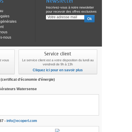
os
Newsletter
Inscrivez-vous à notre newsletter
au
pour recevoir des offres exclusives
égales
 générales
ent
-nous
s-nous
Service client
at vous
Le service client est a votre disposition du lundi au
vendredi de 9h à 13h
s
Cliquez ici pour en savoir plus
E
(certificat d'économie d'énergie)
 Aérateurs Watersense
-jet economie d'eau, wwf, 60 millons de
lage,
grohe, revendu sur amazon, douchette
87 -
info@ecoperl.com