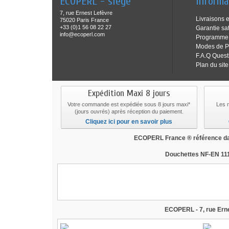
ECOPERL - siège
Informa
7, rue Ernest Lefèvre
Livraisons e
75020 Paris France
+33 (0)1 56 08 22 27
Garantie sat
info@ecoperl.com
Programme f
Modes de P
F.A.Q Quest
Plan du site
Expédition Maxi 8 jours
Votre commande est expédiée sous 8 jours maxi*
Les 
(jours ouvrés) après réception du paiement.
Cliquez ici pour en savoir plus
ECOPERL France ® référence dan
Douchettes NF-EN 111
douche economie d'eau, douchette economie d'
consommateurs, revendu à bricorama, revendu 
venturi
ECOPERL - 7, rue Erne