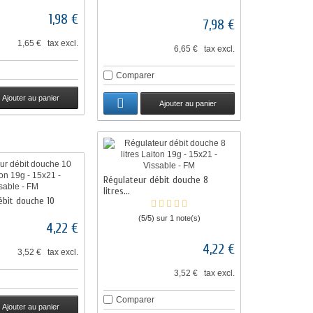
1,98 €
7,98 €
1,65 € tax excl.
6,65 € tax excl.
Comparer
Ajouter au panier
Ajouter au panier
Régulateur débit douche 8
litres...
ébit douche 10
(5/5) sur 1 note(s)
4,22 €
4,22 €
3,52 € tax excl.
3,52 € tax excl.
Comparer
Ajouter au panier