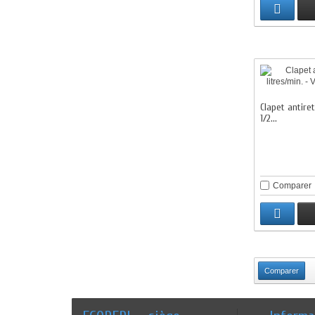
Clapet antiret
1/2...
Comparer