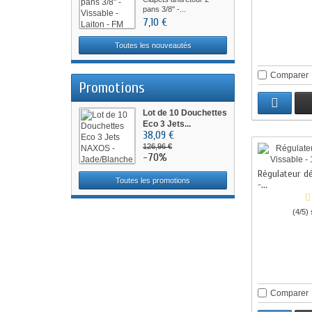
pans 3/8'' -...
7,10 €
Toutes les nouveautés
Comparer
Promotions
Lot de 10 Douchettes
Eco 3 Jets...
38,09 €
126,96 €
-70%
Régulateur dé
Toutes les promotions
-...
(4/5) 
Comparer