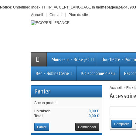
Notice
: Undefined index: HTTP_ACCEPT_LANGUAGE in
/homepages/24/d43903
Accueil
Contact
Plan du site
Mousseur - Brise jet
Douchette - Pomm
Bec - Robinetterie
Kit économie d'eau
Raccor
Accueil
>
Flexi
Panier
Accessoire
Aucun produit
Livraison
0,00 €
Total
0,00 €
Panier
Commander