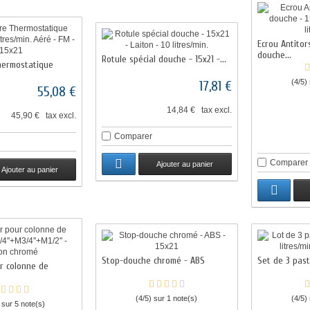
Ecrou Antitor
douche...
Rotule spécial douche - 15x21 -...
hermostatique
(4/5)
17,81 €
55,08 €
14,84 € tax excl.
45,90 € tax excl.
Comparer
Comparer
Ajouter au panier
Ajouter au panier
Stop-douche chromé - ABS
Set de 3 pasti
r colonne de
(4/5) sur 1 note(s)
(4/5)
 sur 5 note(s)