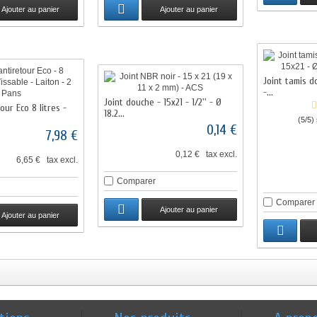
Ajouter au panier
Ajouter au panier
Joint tamis d
-...
Joint douche - 15x21 - 1/2'' - Ø
our Eco 8 litres -
18.2...
(5/5)
0,14 €
7,98 €
0,12 € tax excl.
6,65 € tax excl.
Comparer
Comparer
Ajouter au panier
Ajouter au panier