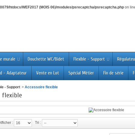
0079/htdocs/WEF2017 (MOIS 06)/modules/psrecaptcha/psrecaptcha.php
on lin
e murale
Douchette WC/Bidet
Flexible - Support
Régulateu
d - Adaptateur
Vente en Lot
Spécial Métier
Fin de série
F
ble - Support
>
Accessoire flexible
 flexible
Afficher :
Tri :