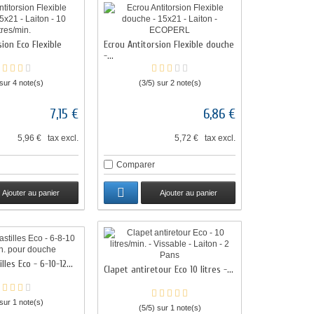
sion Eco Flexible
Ecrou Antitorsion Flexible douche
-...
 sur 4 note(s)
(3/5) sur 2 note(s)
7,15 €
6,86 €
5,96 € tax excl.
5,72 € tax excl.
Comparer
Ajouter au panier
Ajouter au panier
lles Eco - 6-10-12...
Clapet antiretour Eco 10 litres -...
 sur 1 note(s)
(5/5) sur 1 note(s)