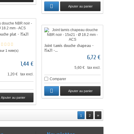
Ajouter au panier
ouche plat - 15x21
Joint tamis douche chapeau -
15x21 -...
 sur 1 note(s)
6,72 €
1,44 €
5,60 € tax excl.
1,20 € tax excl.
Comparer
Ajouter au panier
Ajouter au panier
»
1
2