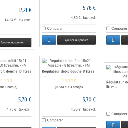
5,76 €
17,21 €
4,80 € tax excl.
14,34 € tax excl.
Comparer
Comparer
Ajouter au panier
Ajouter au panier
bit douche 10 litres
Régulateur débit douche 8 litres
-...
Régulateur d
litres...
sur 1 note(s)
(4,8/5) sur 4 note(s)
5,70 €
5,70 €
4,75 € tax excl.
4,75 € tax excl.
Comparer
Comparer