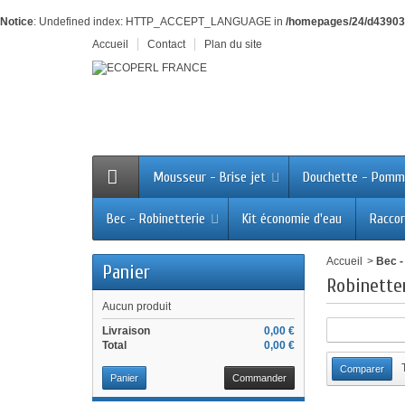
Notice
: Undefined index: HTTP_ACCEPT_LANGUAGE in
/homepages/24/d43903
Accueil
Contact
Plan du site
Mousseur - Brise jet
Douchette - Pomm
Bec - Robinetterie
Kit économie d'eau
Raccor
Accueil
>
Bec -
Panier
Robinette
Aucun produit
Livraison
0,00 €
Total
0,00 €
Panier
Commander