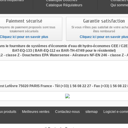
ions fréquentes
Catalogue Douches
Contactez
Catalogue Régulateurs
Qui somme
Paiement sécurisé
Garantie satisfaction
moyens de paiement proposés sont tous
Si vous n'êtes pas satisfait de votre ach
totalement sécurisés
êtes remboursé
Cliquez ici pour en savoir plus
Cliquez ici pour en savoir plu
s le fourniture de systèmes d'économie d'eau dit hydro-économes CEE / C2
BAT-EQ-133
(
BAR-EQ-112
ex BAR-TH-47/49 pour le résidentiel)
2 - classe Z - Douchettes EPA Watersense - Aérateurs NF-EN 246 - classe Z -
eau, mousseur economie d'eau, aerateur economie d'eau, brise
à leroy-merlin, revendu à castorama, revendu à monsieur brico
st Lefèvre 75020 PARIS France - Tèl (+33) 1 56 08 22 27 - Fax (+33) 1 56 08 22 
x produits
Meilleures ventes
Contactez-nous
sitemap
Logiciel e-com