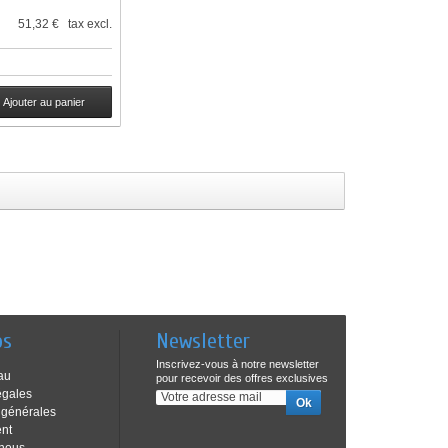
51,32 € tax excl.
Ajouter au panier
os
Newsletter
Inscrivez-vous à notre newsletter
au
pour recevoir des offres exclusives
égales
 générales
ent