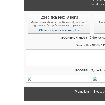
F.A.Q Quest
Plan du site
Expédition Maxi 8 jours
Votre commande est expédiée sous 8 jours maxi*
Les 
(jours ouvrés) après réception du paiement.
Cliquez ici pour en savoir plus
ECOPERL France ® référence dan
Douchettes NF-EN 111
douche economie d'eau, douchette economie d'
consommateurs, revendu à bricorama, revendu 
venturi
ECOPERL - 7, rue Erne
Promotions
Nouveau