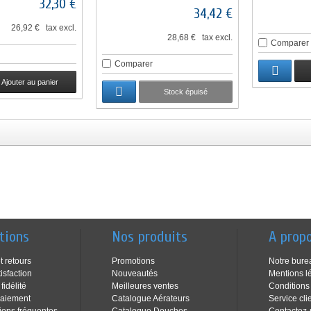
32,30 €
34,42 €
26,92 € tax excl.
28,68 € tax excl.
Comparer
Comparer
Ajouter au panier
Stock épuisé
tions
Nos produits
A prop
t retours
Promotions
Notre bure
isfaction
Nouveautés
Mentions l
idélité
Meilleures ventes
Conditions
aiement
Catalogue Aérateurs
Service cli