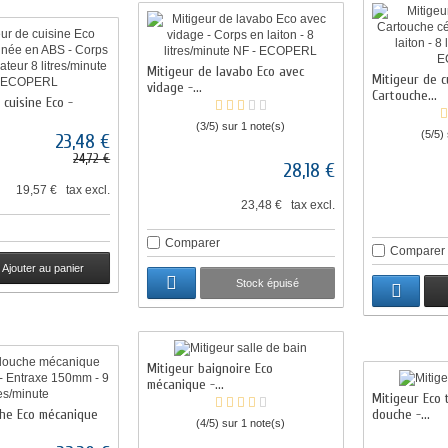
Mitigeur de lavabo Eco avec
Mitigeur de c
vidage -...
Cartouche...
cuisine Eco -
(3/5) sur 1 note(s)
(5/5)
23,48 €
24,72 €
28,18 €
19,57 € tax excl.
23,48 € tax excl.
Comparer
Comparer
Ajouter au panier
Stock épuisé
Mitigeur baignoire Eco
mécanique -...
Mitigeur Eco
che Eco mécanique
douche -...
(4/5) sur 1 note(s)