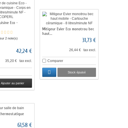
uisine Eco -
Mitigeur Evier Eco monotrou bec
haut...
 sur 2 note(s)
31,73 €
42,24 €
26,44 € tax excl.
35,20 € tax excl.
Comparer
Stock épuisé
Ajouter au panier
 thermostatique
61,58 €