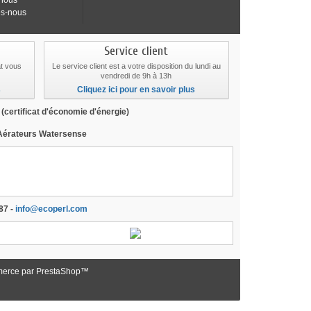
-nous
s-nous
Service client
at vous
Le service client est a votre disposition du lundi au
vendredi de 9h à 13h
s
Cliquez ici pour en savoir plus
E
(certificat d'économie d'énergie)
 Aérateurs Watersense
-jet economie d'eau, wwf, 60 millons de
lage,
grohe, revendu sur amazon, douchette
87 -
info@ecoperl.com
merce par PrestaShop™