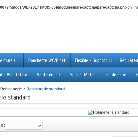
0079/htdocs/WEF2017 (MOIS 06)/modules/psrecaptcha/psrecaptcha.php
on lin
e murale
Douchette WC/Bidet
Flexible - Support
Régulateu
d - Adaptateur
Vente en Lot
Spécial Métier
Fin de série
F
 Robinetterie
>
Robinetterie standard
rie standard
Tri :