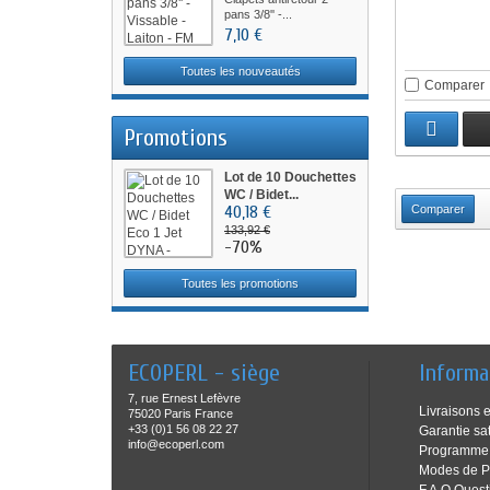
pans 3/8'' -...
7,10 €
Toutes les nouveautés
Comparer
Promotions
Lot de 10 Douchettes
WC / Bidet...
40,18 €
133,92 €
-70%
Toutes les promotions
ECOPERL - siège
Informa
7, rue Ernest Lefèvre
Livraisons e
75020 Paris France
+33 (0)1 56 08 22 27
Garantie sat
info@ecoperl.com
Programme f
Modes de P