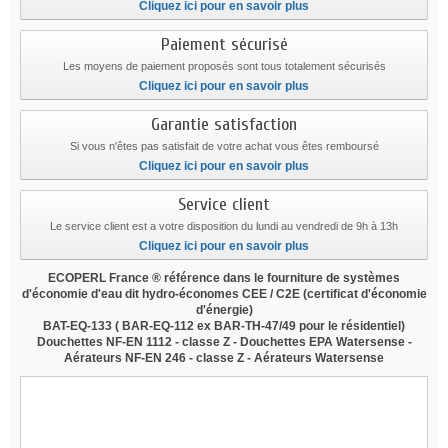
Cliquez ici pour en savoir plus
Paiement sécurisé
Les moyens de paiement proposés sont tous totalement sécurisés
Cliquez ici pour en savoir plus
Garantie satisfaction
Si vous n'êtes pas satisfait de votre achat vous êtes remboursé
Cliquez ici pour en savoir plus
Service client
Le service client est a votre disposition du lundi au vendredi de 9h à 13h
Cliquez ici pour en savoir plus
ECOPERL France ® référence dans le fourniture de systèmes
d'économie d'eau dit hydro-économes CEE / C2E
(certificat d'économie
d'énergie)
BAT-EQ-133
(
BAR-EQ-112
ex BAR-TH-47/49 pour le résidentiel)
Douchettes NF-EN 1112 - classe Z - Douchettes EPA Watersense -
Aérateurs NF-EN 246 - classe Z - Aérateurs Watersense
douche economie d'eau, douchette economie d'eau,
mousseur economie d'eau, aerateur economie d'eau,
brise-jet economie d'eau, wwf, 60 millons de
consommateurs, revendu à bricorama, revendu à leroy-