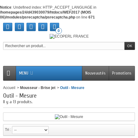
Notice
: Undefined index: HTTP_ACCEPT_LANGUAGE in
/homepages/24/d439030079/htdocs/WEF2017 (MOIS
06)/modules/psrecaptcha/psrecaptcha.php
on line
671
0
MENU
Nouveautés
Promotions
Accueil
>
Mousseur - Brise jet
>
Outil - Mesure
Outil - Mesure
Il y a 13 produits.
Tri :