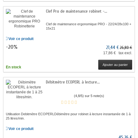
Clef Pro de maintenance robinet -...
Clef de maintenance ergonomique PRO - 22/24/28x100 +
15x21
Voir ce produit
-20%
21,44 €
26,80 €
17,86 € tax excl.
Ajouter au panier
En stock
Débitmètre ECOPERL à lecture...
(4,8/5) sur 5 note(s)
Utilisation Debitmètre ECOPERLDébimètre pour robinet à lecture instantanée de 1 à
25 litres/min.
Voir ce produit
45,36 €