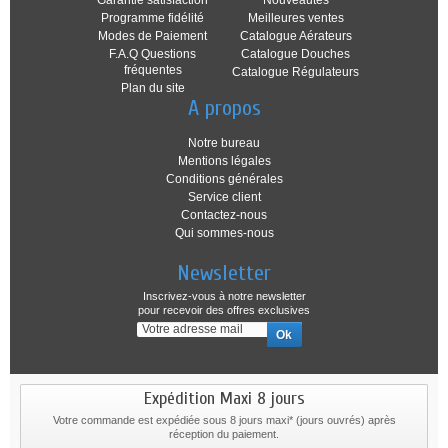
Garantie satisfaction
Nouveautés
Programme fidélité
Meilleures ventes
Modes de Paiement
Catalogue Aérateurs
F.A.Q Questions
Catalogue Douches
fréquentes
Catalogue Régulateurs
Plan du site
A propos
Notre bureau
Mentions légales
Conditions générales
Service client
Contactez-nous
Qui sommes-nous
Newsletter
Inscrivez-vous à notre newsletter
pour recevoir des offres exclusives
Expédition Maxi 8 jours
Votre commande est expédiée sous 8 jours maxi* (jours ouvrés) après
réception du paiement.