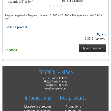
(1/5) sur 1 note(s)
Plaque de gabarit - Bagues robinets 16x100 à 28x100 - Filetages raccords 3/8" à
3/4"
Voir ce produit
8,22 €
6,85 € tax excl.
Ajouter au panier
En stock
ECOPERL - siège
7, rue Ernest Lefèvre
75020 Paris France
+33 (0)1 56 08 22 27
info@ecoperl.com
Informations
Nos produits
Livraisons et retours
Promotions