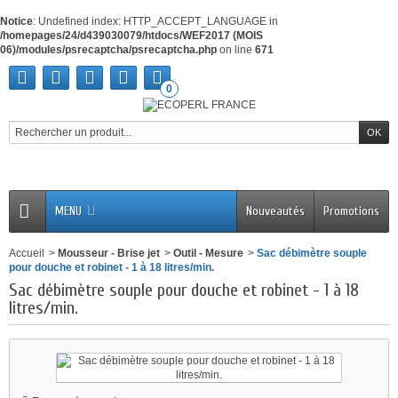
Notice
: Undefined index: HTTP_ACCEPT_LANGUAGE in
/homepages/24/d439030079/htdocs/WEF2017 (MOIS
06)/modules/psrecaptcha/psrecaptcha.php
on line
671
0
MENU
Nouveautés
Promotions
Accueil
>
Mousseur - Brise jet
>
Outil - Mesure
>
Sac débimètre souple
pour douche et robinet - 1 à 18 litres/min.
Sac débimètre souple pour douche et robinet - 1 à 18
litres/min.