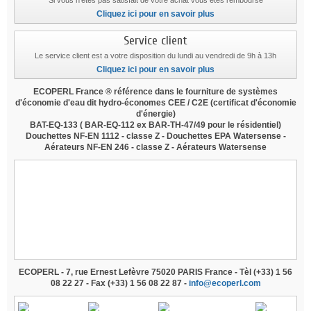
Si vous n'êtes pas satisfait de votre achat vous êtes remboursé
Cliquez ici pour en savoir plus
Service client
Le service client est a votre disposition du lundi au vendredi de 9h à 13h
Cliquez ici pour en savoir plus
ECOPERL France ® référence dans le fourniture de systèmes
d'économie d'eau dit hydro-économes CEE / C2E
(certificat d'économie
d'énergie)
BAT-EQ-133
(
BAR-EQ-112
ex BAR-TH-47/49 pour le résidentiel)
Douchettes NF-EN 1112 - classe Z - Douchettes EPA Watersense -
Aérateurs NF-EN 246 - classe Z - Aérateurs Watersense
douche economie d'eau, douchette economie d'eau,
mousseur economie d'eau, aerateur economie d'eau,
brise-jet economie d'eau, wwf, 60 millons de
consommateurs, revendu à bricorama, revendu à leroy-
merlin, revendu à castorama, revendu à monsieur
bricolage,
grohe, revendu sur amazon, douchette
venturi
ECOPERL - 7, rue Ernest Lefèvre 75020 PARIS France - Tèl (+33) 1 56
08 22 27 - Fax (+33) 1 56 08 22 87 -
info@ecoperl.com