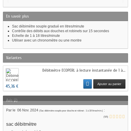
En savoir plus
Sac débimètre souple gradué en litres/minute
Contrôle des débits aux douches et robinets sur 15 secondes
Echelle de 1 à 18 litres/minute
Utiliser avec un chronomètre ou une montre
Variantes
Débitmètre ECOPERL à lecture instantanée de 1 à...
Ajouter au panier
45,36 €
Avis (2)
Par
le
06 Nov. 2024
:
(
Sac débimètre souple pour douche et robinet - 1 à 18 litres/min.
)
(
5
/
5
)
sac débitmètre