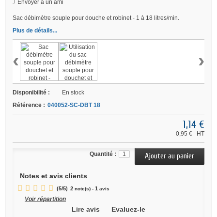
Envoyer à un ami
Sac débimètre souple pour douche et robinet - 1 à 18 litres/min.
Plus de détails...
‹
›
Disponibilité :
En stock
Référence :
040052-SC-DBT 18
1,14 €
0,95 €
HT
Quantité :
Notes et avis clients
(
5
/
5
)
2
1
note(s) -
avis
Voir répartition
Lire avis
Evaluez-le