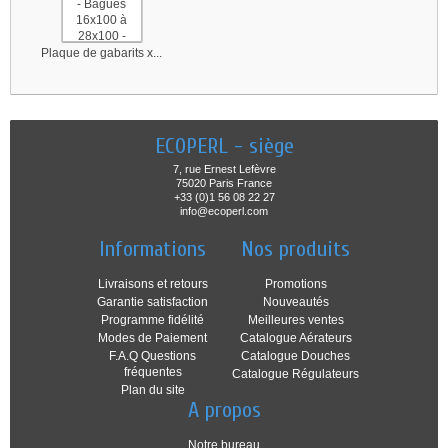
Plaque de gabarits x...
ECOPERL - siège
7, rue Ernest Lefèvre
75020 Paris France
+33 (0)1 56 08 22 27
info@ecoperl.com
Informations
Nos produits
Livraisons et retours
Promotions
Garantie satisfaction
Nouveautés
Programme fidélité
Meilleures ventes
Modes de Paiement
Catalogue Aérateurs
F.A.Q Questions
Catalogue Douches
fréquentes
Catalogue Régulateurs
Plan du site
A propos
Notre bureau