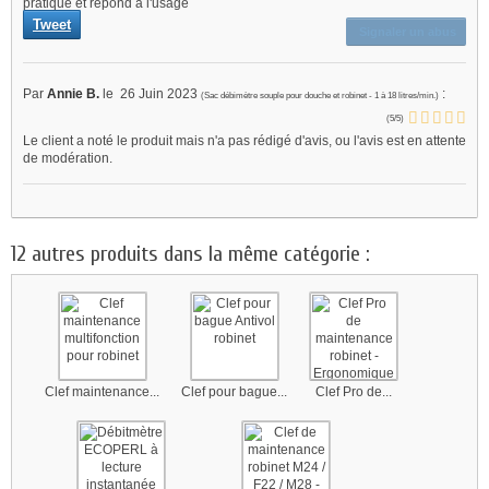
pratique et répond à l'usage
Tweet
Signaler un abus
Par
Annie B.
le
26 Juin 2023
:
(
Sac débimètre souple pour douche et robinet - 1 à 18 litres/min.
)
(
5
/
5
)
Le client a noté le produit mais n'a pas rédigé d'avis, ou l'avis est en attente
de modération.
12 autres produits dans la même catégorie :
Clef maintenance...
Clef pour bague...
Clef Pro de...