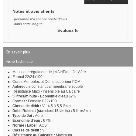
Notes et avis clients
personne n'a encore posté d'avis
dans cette langue
Evaluez-le
En savoir plus
Fiche technique
Mousseur régulateur de jet Air/Eau - Jet Aéré
Format 22/24x100
Corps Monobloc et Dôme supérieur POM
Autorégulé constant par membrane souple
Résistance Maxi - Insensible au Calcaire
5 litres/minute
-
Economie d'eau 67%
Format :
Femelle F22x100
Classe de débit :
V - 4,5 à 5,5 l/min.
Débit Robinet (standard 15 l/min.) :
5 litres/min.
Type de Jet :
Aéré
Economie d'eau :
67%
Norme / Label :
ACS
Classe de débit :
V
Résistance au Calcaire :
Maximum