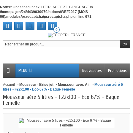
Notice
: Undefined index: HTTP_ACCEPT_LANGUAGE in
/homepages/24/d439030079/htdocs/WEF2017 (MOIS
06)/modules/psrecaptcha/psrecaptcha.php
on line
671
0
MENU
Nouveautés
Promotions
Accueil
>
Mousseur - Brise jet
>
Mousseur avec Air
>
Mousseur aéré 5
litres - F22x100 - Eco 67% - Bague Femelle
Mousseur aéré 5 litres - F22x100 - Eco 67% - Bague
Femelle