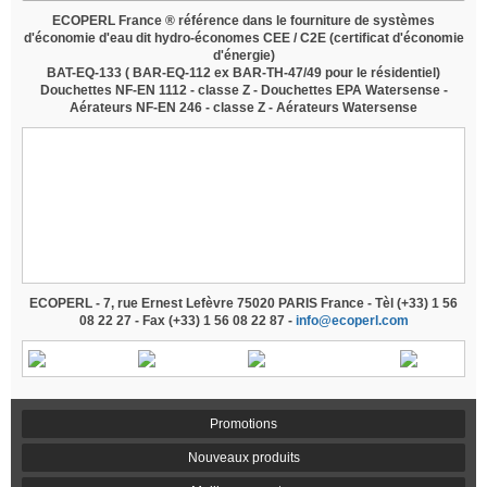
ECOPERL France ® référence dans le fourniture de systèmes
d'économie d'eau dit hydro-économes CEE / C2E
(certificat d'économie
d'énergie)
BAT-EQ-133
(
BAR-EQ-112
ex BAR-TH-47/49 pour le résidentiel)
Douchettes NF-EN 1112 - classe Z - Douchettes EPA Watersense -
Aérateurs NF-EN 246 - classe Z - Aérateurs Watersense
douche economie d'eau, douchette economie d'eau,
mousseur economie d'eau, aerateur economie d'eau,
brise-jet economie d'eau, wwf, 60 millons de
consommateurs, revendu à bricorama, revendu à leroy-
merlin, revendu à castorama, revendu à monsieur
bricolage,
grohe, revendu sur amazon, douchette
venturi
ECOPERL - 7, rue Ernest Lefèvre 75020 PARIS France - Tèl (+33) 1 56
08 22 27 - Fax (+33) 1 56 08 22 87 -
info@ecoperl.com
Promotions
Nouveaux produits