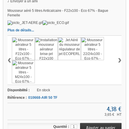
Envoyer à un ami
Mousseur aéré 5 litres Anticalcaire - F22x100 - Eco 67% - Bague
Femelle
Plus de détails...
‹
›
Disponibilité :
En stock
Référence :
010668-AIR 50 TF
4,38 €
3,65 €
HT
Quantité :