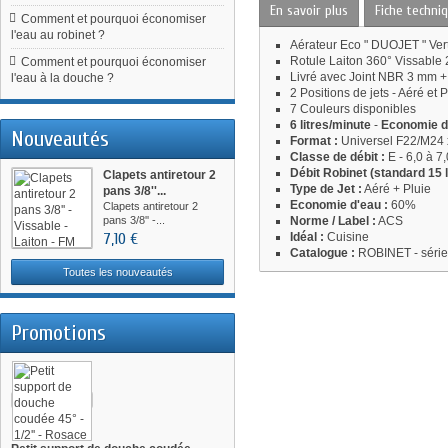
En savoir plus
Fiche techni
Comment et pourquoi économiser
l'eau au robinet ?
Aérateur Eco " DUOJET " Ver
Rotule Laiton 360° Vissable
Comment et pourquoi économiser
Livré avec Joint NBR 3 mm +
l'eau à la douche ?
2 Positions de jets - Aéré et P
7 Couleurs disponibles
6
litres/minute
-
Economie d
Nouveautés
Format :
Universel F22/M24 
Classe de débit :
E - 6,0 à 7,
Débit Robinet (standard 15 l
Clapets antiretour 2
Type de Jet :
Aéré + Pluie
pans 3/8''...
Economie d'eau :
60%
Clapets antiretour 2
pans 3/8'' -...
Norme / Label :
ACS
7,10 €
Idéal :
Cuisine
Catalogue :
ROBINET - séri
Toutes les nouveautés
Promotions