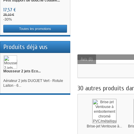
Petit support de douche coudée...
17,57 €
25,10 €
-30%
Toutes les promotions
Produits déjà vus
Avis (0)
Mousseur 2 jets Eco...
Aérateur 2 jets DUOJET Vert - Rotule
Laiton - 6...
30 autres produits da
Brise-jet Ventouse à...
Bri