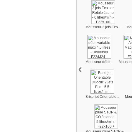
Mousseur 2 jets Eco...
Mou
Mousseur débit...
Mousseur
‹
Brise-jet Orientable...
Mous
Mousseur pluie STOP &...