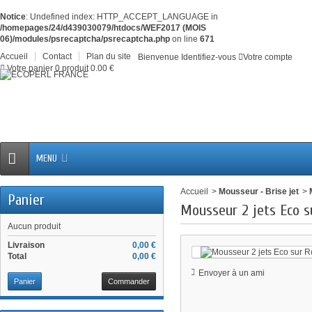
Notice
: Undefined index: HTTP_ACCEPT_LANGUAGE in
/homepages/24/d439030079/htdocs/WEF2017 (MOIS
06)/modules/psrecaptcha/psrecaptcha.php
on line
671
Accueil
Contact
Plan du site
Bienvenue
Identifiez-vous
Votre compte
Votre panier
0
produit
0.00 €
MENU
Accueil
>
Mousseur - Brise jet
>
Panier
Mousseur 2 jets Eco su
Aucun produit
Livraison
0,00 €
Total
0,00 €
Envoyer à un ami
Panier
Commander