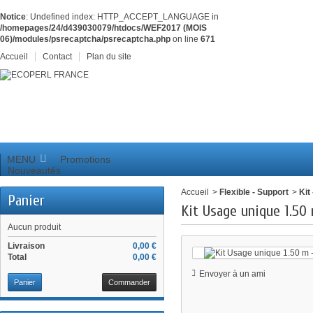
Notice
: Undefined index: HTTP_ACCEPT_LANGUAGE in
/homepages/24/d439030079/htdocs/WEF2017 (MOIS
06)/modules/psrecaptcha/psrecaptcha.php
on line
671
Accueil
Contact
Plan du site
MENU
Promotions
Nouveautés
Accueil
>
Flexible - Support
>
Kit
Panier
Kit Usage unique 1.50
Aucun produit
Livraison
0,00 €
Total
0,00 €
Envoyer à un ami
Panier
Commander