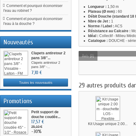
Comment et pourquoi économiser
Longueur :
1,50 m
l'eau au robinet ?
Plateau (Ø mm) :
60
Débit Douche (standard 18 l/
Comment et pourquoi économiser
Nbre de Jet :
1
l'eau à la douche ?
Norme / Label :
ACS
Résistance au Calcaire :
Mo
Idéal :
Collectif - Milieu Médi
Nouveautés
Catalogue :
DOUCHE - série 
Clapets antiretour 2
Avis (0)
pans 3/8''...
Clapets antiretour 2
pans 3/8'' -...
7,10 €
Toutes les nouveautés
29 autres produits da
Promotions
Petit support de
douche coudée...
17,57 €
Kit Usage unique 2.00...
K
25,10 €
-30%