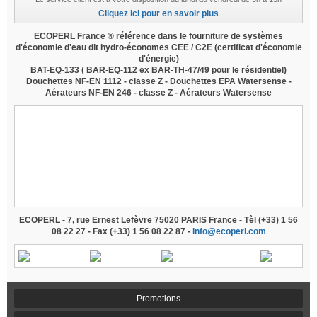
Cliquez ici pour en savoir plus
ECOPERL France ® référence dans le fourniture de systèmes
d'économie d'eau dit hydro-économes CEE / C2E
(certificat d'économie
d'énergie)
BAT-EQ-133
(
BAR-EQ-112
ex BAR-TH-47/49 pour le résidentiel)
Douchettes NF-EN 1112 - classe Z - Douchettes EPA Watersense -
Aérateurs NF-EN 246 - classe Z - Aérateurs Watersense
douche economie d'eau, douchette economie d'eau,
mousseur economie d'eau, aerateur economie d'eau,
brise-jet economie d'eau, wwf, 60 millons de
consommateurs, revendu à bricorama, revendu à leroy-
merlin, revendu à castorama, revendu à monsieur
bricolage,
grohe, revendu sur amazon, douchette
venturi
ECOPERL - 7, rue Ernest Lefèvre 75020 PARIS France - Tèl (+33) 1 56
08 22 27 - Fax (+33) 1 56 08 22 87 -
info@ecoperl.com
Promotions