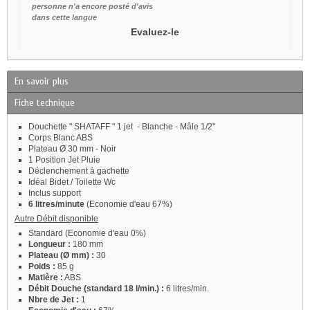
personne n'a encore posté d'avis
dans cette langue
Evaluez-le
En savoir plus
Fiche technique
Douchette " SHATAFF " 1 jet - Blanche - Mâle 1/2''
Corps Blanc ABS
Plateau Ø 30 mm - Noir
1 Position Jet Pluie
Déclenchement à gachette
Idéal Bidet / Toilette Wc
Inclus support
6 litres/minute
(Economie d'eau 67%)
Autre Débit disponible
Standard (Economie d'eau 0%)
Longueur :
180 mm
Plateau (Ø mm) :
30
Poids :
85 g
Matière :
ABS
Débit Douche (standard 18 l/min.) :
6 litres/min.
Nbre de Jet :
1