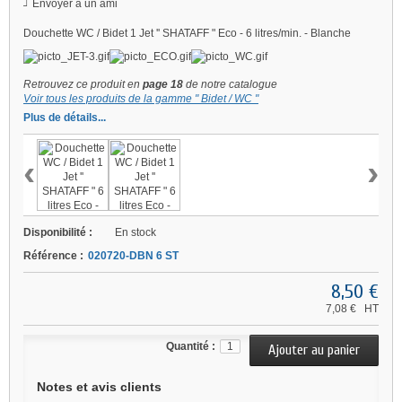
Envoyer à un ami
Douchette WC / Bidet 1 Jet '' SHATAFF " Eco - 6 litres/min. - Blanche
Retrouvez ce produit en
page 18
de notre catalogue
Voir tous les produits de la gamme " Bidet / WC "
Plus de détails...
‹
›
Disponibilité :
En stock
Référence :
020720-DBN 6 ST
8,50 €
7,08 €
HT
Quantité :
Notes et avis clients