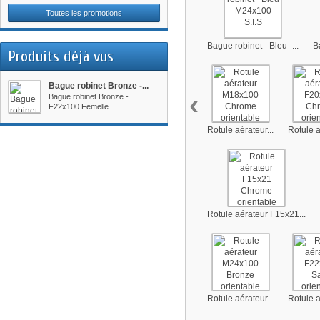
Toutes les promotions
Bague robinet - Bleu -...
B
Produits déjà vus
Bague robinet Bronze -...
‹
Bague robinet Bronze -
F22x100 Femelle
Rotule aérateur...
Rotule a
Rotule aérateur F15x21...
Rotule aérateur...
Rotule a