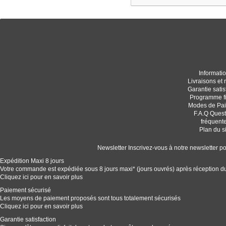
Informati
Livraisons et 
Garantie satis
Programme fi
Modes de Pa
F.A.Q Quest
fréquent
Plan du s
Newsletter
Inscrivez-vous à notre newsletter po
Expédition Maxi 8 jours
Votre commande est expédiée sous 8 jours maxi* (jours ouvrés) après réception d
Cliquez ici pour en savoir plus
Paiement sécurisé
Les moyens de paiement proposés sont tous totalement sécurisés
Cliquez ici pour en savoir plus
Garantie satisfaction