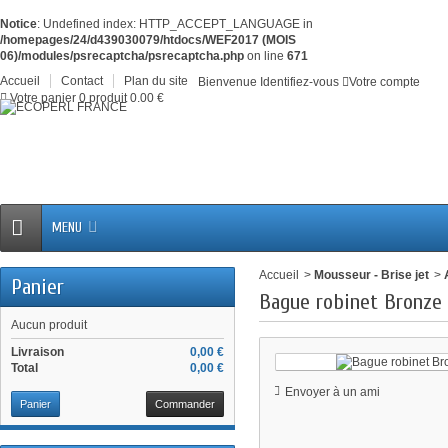
Notice
: Undefined index: HTTP_ACCEPT_LANGUAGE in
/homepages/24/d439030079/htdocs/WEF2017 (MOIS
06)/modules/psrecaptcha/psrecaptcha.php
on line
671
Accueil
Contact
Plan du site
Bienvenue
Identifiez-vous
Votre compte
Votre panier
0
produit
0.00 €
MENU
Accueil
>
Mousseur - Brise jet
>
Panier
Bague robinet Bronze
Aucun produit
Livraison
0,00 €
Total
0,00 €
Envoyer à un ami
Panier
Commander