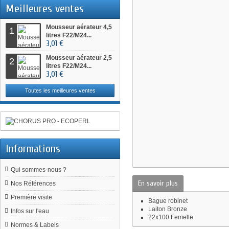
Meilleures ventes
Mousseur aérateur 4,5
1
litres F22/M24...
3,01 €
Mousseur aérateur 2,5
2
litres F22/M24...
3,01 €
Toutes les meilleures ventes
Informations
Qui sommes-nous ?
En savoir plus
Nos Références
Première visite
Bague robinet
Laiton Bronze
Infos sur l'eau
22x100 Femelle
Normes & Labels