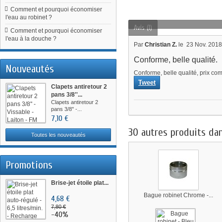
Comment et pourquoi économiser
l'eau au robinet ?
Avis (1)
Comment et pourquoi économiser
l'eau à la douche ?
Par
Christian Z.
le
23 Nov. 201
Conforme, belle qualité.
Nouveautés
Conforme, belle qualité, prix com
Tweet
Clapets antiretour 2
pans 3/8''...
Clapets antiretour 2
pans 3/8'' -...
7,10 €
30 autres produits da
Toutes les nouveautés
Promotions
Brise-jet étoile plat...
Bague robinet Chrome -...
4,68 €
7,80 €
-40%