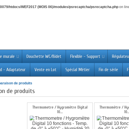
0079/htdocs/WEF2017 (MOIS 06)/modules/psrecaptcha/psrecaptcha.php
on lin
e murale
Douchette WC/Bidet
Flexible - Support
Régulateu
d - Adaptateur
Vente en Lot
Spécial Métier
Fin de série
F
raison de produits
on de produits
Thermometre / Hygromètre Digital
Thermomètre / Hyg
10...
10..