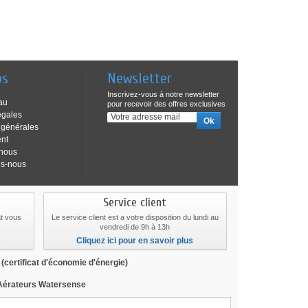
os
Newsletter
Inscrivez-vous à notre newsletter
au
pour recevoir des offres exclusives
égales
 générales
ent
-nous
s-nous
Service client
at vous
Le service client est a votre disposition du lundi au
vendredi de 9h à 13h
s
Cliquez ici pour en savoir plus
E
(certificat d'économie d'énergie)
 Aérateurs Watersense