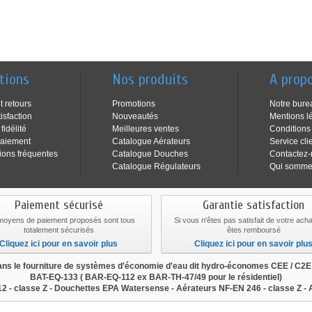
tions
Nos produits
A prop
t retours
Promotions
Notre bure
isfaction
Nouveautés
Mentions l
idélité
Meilleures ventes
Conditions
aiement
Catalogue Aérateurs
Service cli
ions fréquentes
Catalogue Douches
Contactez
Catalogue Régulateurs
Qui somme
Paiement sécurisé
Garantie satisfaction
moyens de paiement proposés sont tous
Si vous n'êtes pas satisfait de votre ach
totalement sécurisés
êtes remboursé
Cliquez ici pour en savoir plus
Cliquez ici pour en savoir plu
s le fourniture de systèmes d'économie d'eau dit hydro-économes CEE / C2
BAT-EQ-133
(
BAR-EQ-112
ex BAR-TH-47/49 pour le résidentiel)
2 - classe Z - Douchettes EPA Watersense - Aérateurs NF-EN 246 - classe Z -