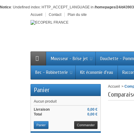
Notice
: Undefined index: HTTP_ACCEPT_LANGUAGE in
/homepages/24/d43903
Accueil
Contact
Plan du site
Mousseur - Brise jet
Douchette - Pomm
Bec - Robinetterie
Kit économie d'eau
Raccor
Accueil
>
Compa
Panier
Comparais
Aucun produit
Livraison
0,00 €
Total
0,00 €
Panier
Commander