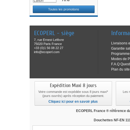
Toutes les promotions
ECOPERL - siège
Informa
7, rue Ernest Lefèvre
Livraisons e
75020 Paris France
+33 (0)1 56 08 22 27
Garantie sat
info@ecoperl.com
Programme f
Modes de P
F.A.Q Quest
Plan du site
Expédition Maxi 8 jours
Votre commande est expédiée sous 8 jours maxi*
Les 
(jours ouvrés) après réception du paiement.
Cliquez ici pour en savoir plus
ECOPERL France ® référence dan
Douchettes NF-EN 111